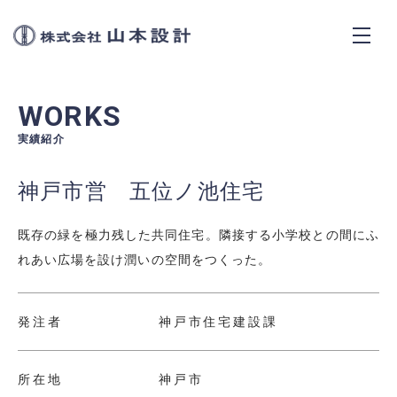
株式会社山本設計
CONCEPT
WORKS
SERVICES
実績紹介
神戸市営 五位ノ池住宅
WORKS
既存の緑を極力残した共同住宅。隣接する小学校との間にふ
NEWS
れあい広場を設け潤いの空間をつくった。
ABOUT
発注者
神戸市住宅建設課
所在地
神戸市