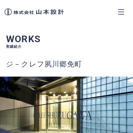
株式会社山本設計
CONCEPT
WORKS
SERVICES
実績紹介
ジ－クレフ夙川郷免町
WORKS
NEWS
ABOUT