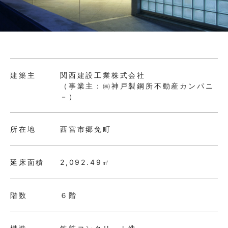
お問い合わせ
採用情報
建築主
関西建設工業株式会社
（事業主：㈱神戸製鋼所不動産カンパニ
－）
所在地
西宮市郷免町
延床面積
2,092.49㎡
階数
６階