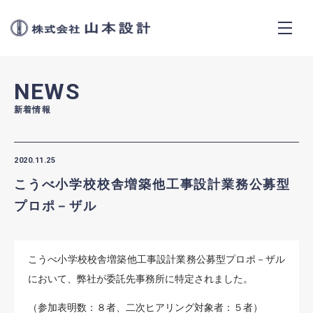
株式会社山本設計
CONCEPT
NEWS
SERVICES
新着情報
WORKS
2020.11.25
こうべ小学校校舎増築他工事設計業務公募型
NEWS
プロポ－ザル
ABOUT
こうべ小学校校舎増築他工事設計業務公募型プロポ－ザル
において、弊社が委託先事務所に特定されました。
（参加表明数：８者、二次ヒアリング対象者：５者）